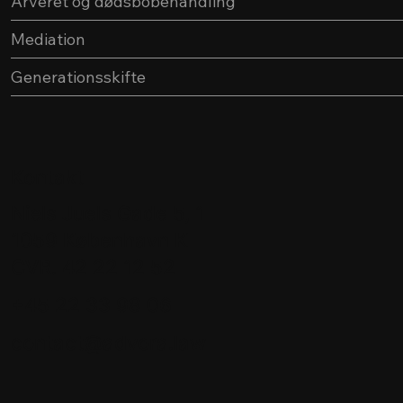
Arveret og dødsbobehandling
Mediation
Generationsskifte
Kontakt
Niels Juels Gade 5, 1
1059 København K
CVR. 42 22 12 52
+45 22 33 98 06
contact@advora.law