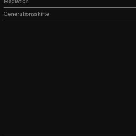
Mediation
Generationsskifte
Kontakt
Niels Juels Gade 5, 1
1059 København K
CVR. 42 22 12 52
+45 22 33 98 06
contact@advora.law