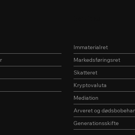
Services
Immaterialret
r
Markedsføringsret
Skatteret
Kryptovaluta
Mediation
Arveret og dødsbobehan
Generationsskifte