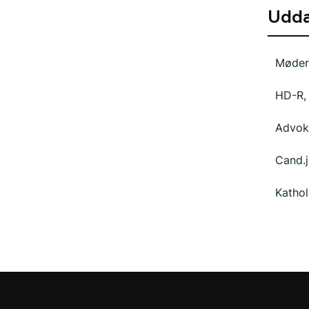
Udda
Mødere
HD-R,
Advok
Cand.j
Kathol