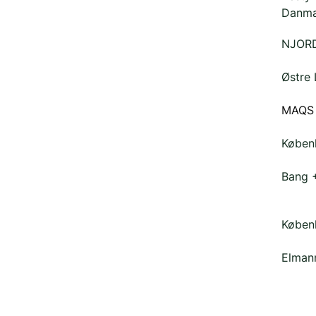
Danma
NJOR
Østre 
MAQS 
Københ
Bang 
Københ
Elmann