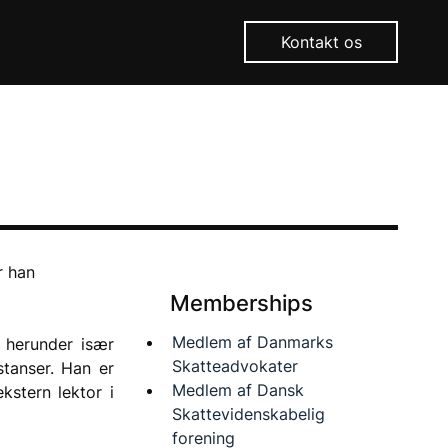
Kontakt os
r han 
Memberships
Medlem af Danmarks 
herunder især 
Skatteadvokater
tanser. Han er 
Medlem af Dansk 
tern lektor i 
Skattevidenskabelig 
forening