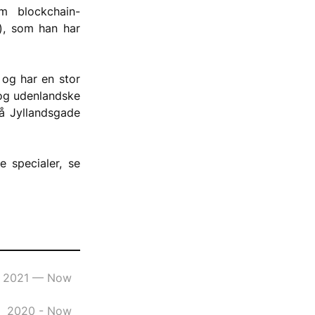
m blockchain-
), som han har 
og har en stor 
og udenlandske 
å Jyllandsgade 
 specialer, se 
2021 — Now
2020 - Now