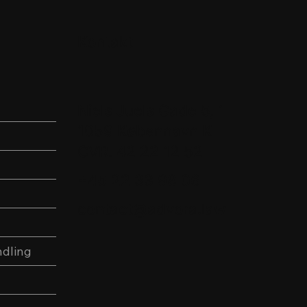
Kontakt
Niels Juels Gade 5, 1
1059 København K
CVR. 42 22 12 52
+45 22 33 98 06
contact@advora.law
dling