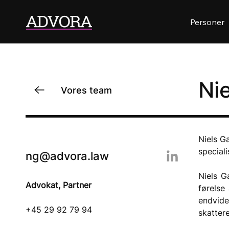
Personer
Ni
Vores team
Niels G
speciali
ng@advora.law
Niels G
Advokat, Partner
førelse
endvide
+45 29 92 79 94
skatter