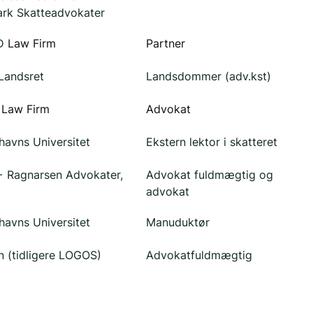
rk Skatteadvokater
D
 Law Firm
Partner
Landsret
Landsdommer (adv.kst)
Law Firm
Advokat
avns Universitet
Ekstern lektor i skatteret
+ Ragnarsen Advokater,
Advokat fuldmægtig og 
advokat
avns Universitet
Manuduktør
 (tidligere LOGOS)
Advokatfuldmægtig