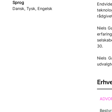
Sprog
Endvid
Dansk, Tysk, Engelsk
teknolo
rådgive
Niels G
erfarin
selskab
30.
Niels G
udvalgt
Erhve
ADVO
Bestyr