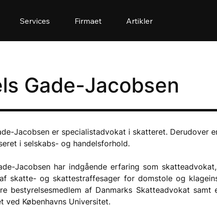
Services
Firmaet
Artikler
els Gade-Jacobsen
ade-Jacobsen er specialistadvokat i skatteret. Derudover e
seret i selskabs- og handelsforhold.
ade-Jacobsen har indgående erfaring som skatteadvokat, 
 af skatte- og skattestraffesager for domstole og klageins
re bestyrelsesmedlem af Danmarks Skatteadvokat samt eks
et ved Københavns Universitet.