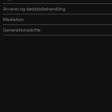
Arveret og dødsbobehandling
Mediation
Generationsskifte
Kontakt
Niels Juels Gade 5, 1
1059 København K
CVR. 42 22 12 52
+45 22 33 98 06
contact@advora.law