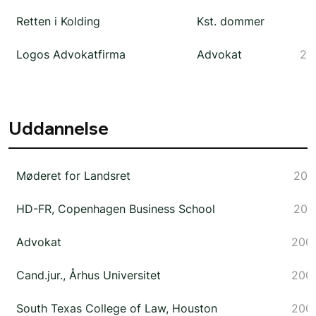
Retten i Kolding
Kst. dommer
Logos Advokatfirma
Advokat
20
Uddannelse
Møderet for Landsret
201
HD-FR, Copenhagen Business School
201
Advokat
200
Cand.jur., Århus Universitet
200
South Texas College of Law, Houston
200