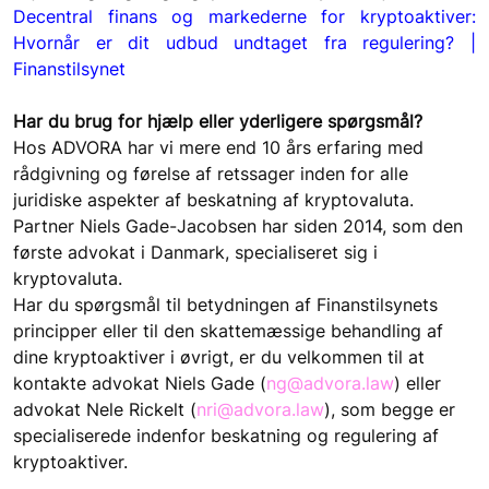
Decentral finans og markederne for kryptoaktiver: 
Hvornår er dit udbud undtaget fra regulering? | 
Finanstilsynet
Har du brug for hjælp eller yderligere spørgsmål?
Hos ADVORA har vi mere end 10 års erfaring med 
rådgivning og førelse af retssager inden for alle 
juridiske aspekter af beskatning af kryptovaluta. 
Partner Niels Gade-Jacobsen har siden 2014, som den 
første advokat i Danmark, specialiseret sig i 
kryptovaluta.
Har du spørgsmål til betydningen af Finanstilsynets 
principper eller til den skattemæssige behandling af 
dine kryptoaktiver i øvrigt, er du velkommen til at 
kontakte advokat Niels Gade (
ng@advora.law
) eller 
advokat Nele Rickelt (
nri@advora.law
), som begge er 
specialiserede indenfor beskatning og regulering af 
kryptoaktiver.