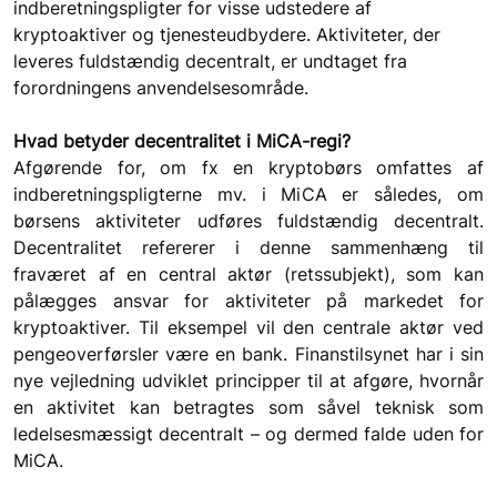
indberetningspligter for visse udstedere af 
kryptoaktiver og tjenesteudbydere. Aktiviteter, der 
leveres fuldstændig decentralt, er undtaget fra 
forordningens anvendelsesområde.
Hvad betyder decentralitet i MiCA-regi?
Afgørende for, om fx en kryptobørs omfattes af 
indberetningspligterne mv. i MiCA er således, om 
børsens aktiviteter udføres fuldstændig decentralt. 
Decentralitet refererer i denne sammenhæng til 
fraværet af en central aktør (retssubjekt), som kan 
pålægges ansvar for aktiviteter på markedet for 
kryptoaktiver. Til eksempel vil den centrale aktør ved 
pengeoverførsler være en bank. Finanstilsynet har i sin 
nye vejledning udviklet principper til at afgøre, hvornår 
en aktivitet kan betragtes som såvel teknisk som 
ledelsesmæssigt decentralt – og dermed falde uden for 
MiCA.