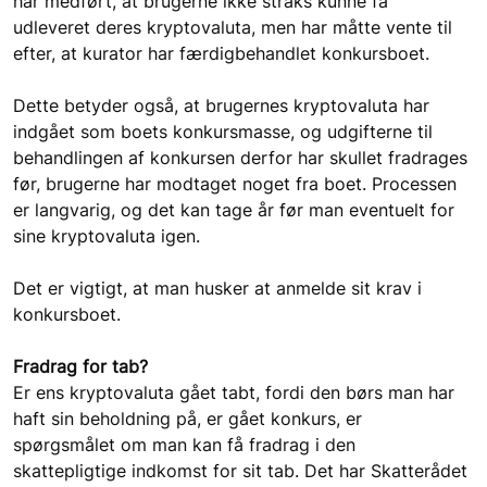
har medført, at brugerne ikke straks kunne få 
udleveret deres kryptovaluta, men har måtte vente til 
efter, at kurator har færdigbehandlet konkursboet.
Dette betyder også, at brugernes kryptovaluta har 
indgået som boets konkursmasse, og udgifterne til 
behandlingen af konkursen derfor har skullet fradrages 
før, brugerne har modtaget noget fra boet. Processen 
er langvarig, og det kan tage år før man eventuelt for 
sine kryptovaluta igen.
Det er vigtigt, at man husker at anmelde sit krav i 
konkursboet.
Fradrag for tab?
Er ens kryptovaluta gået tabt, fordi den børs man har 
haft sin beholdning på, er gået konkurs, er 
spørgsmålet om man kan få fradrag i den 
skattepligtige indkomst for sit tab. Det har Skatterådet 