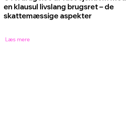
en klausul livslang brugsret – de
skattemæssige aspekter
Læs mere