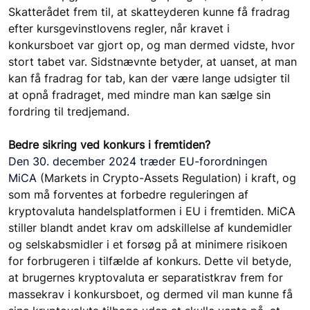
Skatterådet frem til, at skatteyderen kunne få fradrag 
efter kursgevinstlovens regler, når kravet i 
konkursboet var gjort op, og man dermed vidste, hvor 
stort tabet var. Sidstnævnte betyder, at uanset, at man 
kan få fradrag for tab, kan der være lange udsigter til 
at opnå fradraget, med mindre man kan sælge sin 
fordring til tredjemand.
Bedre sikring ved konkurs i fremtiden?
Den 30.
december 2024 træder EU-forordningen 
MiCA 
(Markets in Crypto-Assets Regulation) i kraft, og 
som må forventes at forbedre reguleringen af 
kryptovaluta handelsplatformen i EU i fremtiden. MiCA 
stiller blandt andet krav om adskillelse af kundemidler 
og selskabsmidler i et forsøg på at minimere risikoen 
for forbrugeren i tilfælde af konkurs. Dette vil betyde, 
at brugernes kryptovaluta er separatistkrav frem for 
massekrav i konkursboet, og dermed vil man kunne få 