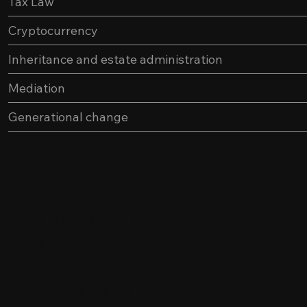
Tax Law
Cryptocurrency
Inheritance and estate administration
Mediation
Generational change
Contact
Niels Juels Gade 5, 1
1059 Copenhagen
CVR. 42 22 12 52
+45 22 33 98 06