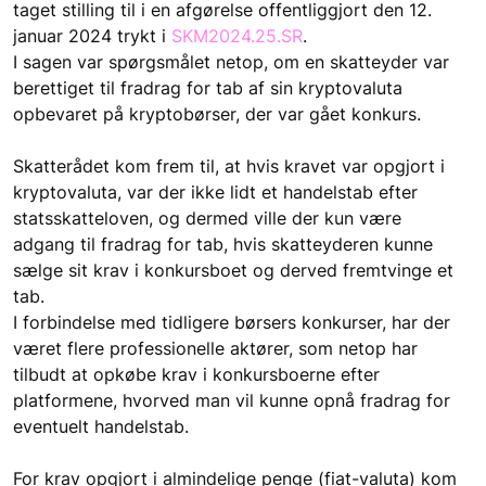
taget stilling til i en afgørelse offentliggjort den 12. 
januar 2024 trykt i 
SKM2024.25.SR
.
I sagen var spørgsmålet netop, om en skatteyder var 
berettiget til fradrag for tab af sin kryptovaluta 
opbevaret på kryptobørser, der var gået konkurs.
Skatterådet kom frem til, at hvis kravet var opgjort i 
kryptovaluta, var der ikke lidt et handelstab efter 
statsskatteloven, og dermed ville der kun være 
adgang til fradrag for tab, hvis skatteyderen kunne 
sælge sit krav i konkursboet og derved fremtvinge et 
tab.
I forbindelse med tidligere børsers konkurser, har der 
været flere professionelle aktører, som netop har 
tilbudt at opkøbe krav i konkursboerne efter 
platformene, hvorved man vil kunne opnå fradrag for 
eventuelt handelstab.
For krav opgjort i almindelige penge (fiat-valuta) kom 