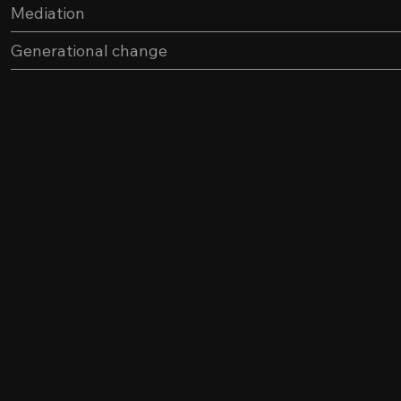
Mediation
Generational change
Contact
Niels Juels Gade 5, 1
1059 Copenhagen
CVR. 42 22 12 52
+45 22 33 98 06
contact@advora.law